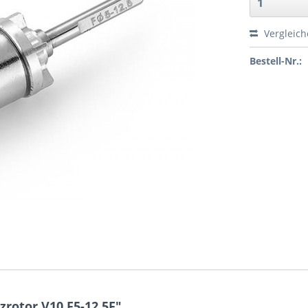
Vergleic
Bestell-Nr.:
rotor V10 F5-12.5F"