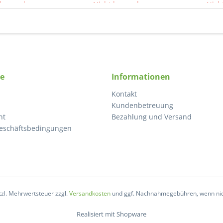
lagernd
Nicht lagernd
Nicht
ce
Informationen
Kontakt
Kundenbetreuung
ht
Bezahlung und Versand
eschäftsbedingungen
etzl. Mehrwertsteuer zzgl.
Versandkosten
und ggf. Nachnahmegebühren, wenn nic
Realisiert mit Shopware