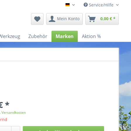
Service/Hilfe
Deutsch
Mein Konto
0,00 € *
Werkzeug
Zubehör
Marken
Aktion %
€ *
l. Versandkosten
ernd