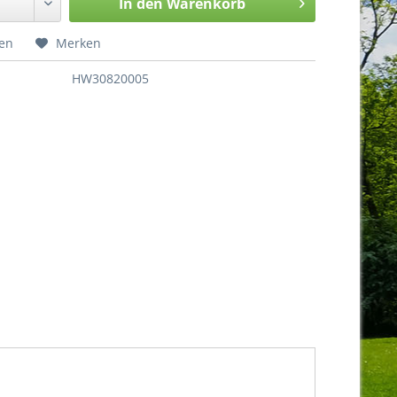
In den
Warenkorb
hen
Merken
HW30820005