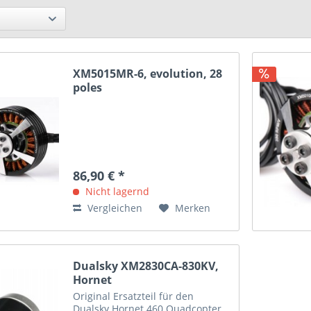
XM5015MR-6, evolution, 28
poles
86,90 € *
Nicht lagernd
Vergleichen
Merken
Dualsky XM2830CA-830KV,
Hornet
Original Ersatzteil für den
Dualsky Hornet 460 Quadcopter.