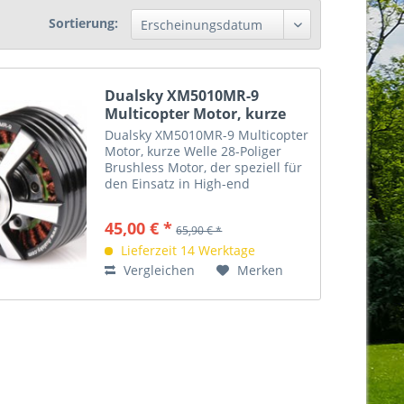
Sortierung:
Dualsky XM5010MR-9
Multicopter Motor, kurze
Welle
Dualsky XM5010MR-9 Multicopter
Motor, kurze Welle 28-Poliger
Brushless Motor, der speziell für
den Einsatz in High-end
Multicoptern und UAV Systemen
entwickelt wurde. Technische
45,00 € *
65,90 € *
Daten: RPM/V (KV): 400 Weight
w/o wires(g): 114...
Lieferzeit 14 Werktage
Vergleichen
Merken