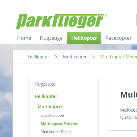
Home
Flugzeuge
Helikopter
Racecopter
Helikopter
Multikopter
Multikopter Moto
Flugzeuge
Mul
Helikopter
Multikopter
Multico
Quadrocopter
Quadroc
Multikopter Motoren
Multikopter Regler