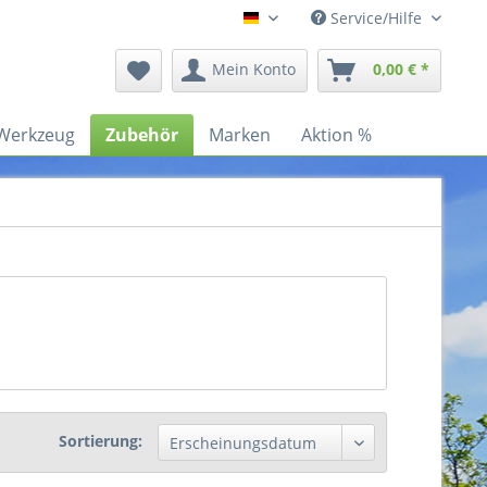
Service/Hilfe
Deutsch
Mein Konto
0,00 € *
Werkzeug
Zubehör
Marken
Aktion %
Sortierung: