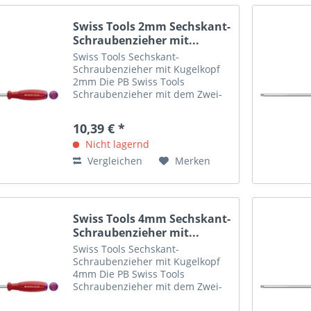
Swiss Tools 2mm Sechskant-
Schraubenzieher mit...
Swiss Tools Sechskant-
Schraubenzieher mit Kugelkopf
2mm Die PB Swiss Tools
Schraubenzieher mit dem Zwei-
Komponenten-Griff: Für
Anwendungen im Hightech-
10,39 € *
Bereich, in Montagestrassen und
für zu Hause. Sie werden überall
Nicht lagernd
dort besonders...
Vergleichen
Merken
Swiss Tools 4mm Sechskant-
Schraubenzieher mit...
Swiss Tools Sechskant-
Schraubenzieher mit Kugelkopf
4mm Die PB Swiss Tools
Schraubenzieher mit dem Zwei-
Komponenten-Griff: Für