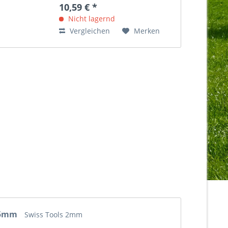
Anwendungen im Hightech-
10,59 € *
Bereich, in Montagestrassen und
für zu Hause. Sie werden überall
Nicht lagernd
dort besonders...
Vergleichen
Merken
s 5mm
Swiss Tools 2mm