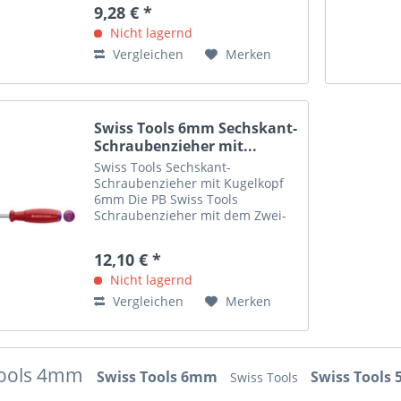
Anwendungen im Hightech-
9,28 € *
Bereich, in Montagestrassen und
für zu Hause. Sie werden überall
Nicht lagernd
dort besonders...
Vergleichen
Merken
Swiss Tools 6mm Sechskant-
Schraubenzieher mit...
Swiss Tools Sechskant-
Schraubenzieher mit Kugelkopf
6mm Die PB Swiss Tools
Schraubenzieher mit dem Zwei-
Komponenten-Griff: Für
Anwendungen im Hightech-
12,10 € *
Bereich, in Montagestrassen und
für zu Hause. Sie werden überall
Nicht lagernd
dort besonders...
Vergleichen
Merken
Tools 4mm
Swiss Tools 6mm
Swiss Tool
Swiss Tools