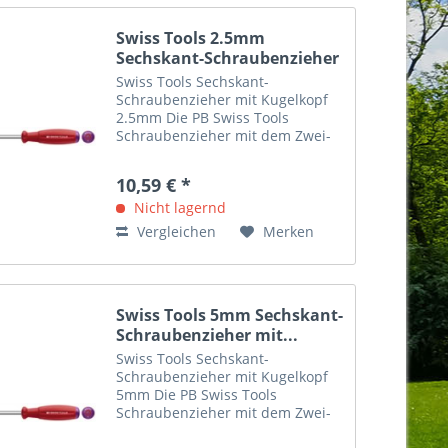
Swiss Tools 2.5mm
Sechskant-Schraubenzieher
mit...
Swiss Tools Sechskant-
Schraubenzieher mit Kugelkopf
2.5mm Die PB Swiss Tools
Schraubenzieher mit dem Zwei-
Komponenten-Griff: Für
Anwendungen im Hightech-
10,59 € *
Bereich, in Montagestrassen und
für zu Hause. Sie werden überall
Nicht lagernd
dort besonders...
Vergleichen
Merken
Swiss Tools 5mm Sechskant-
Schraubenzieher mit...
Swiss Tools Sechskant-
Schraubenzieher mit Kugelkopf
5mm Die PB Swiss Tools
Schraubenzieher mit dem Zwei-
Komponenten-Griff: Für