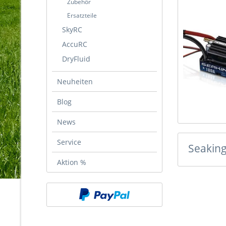
Zubehör
Ersatzteile
SkyRC
AccuRC
DryFluid
Neuheiten
Blog
News
Service
Seakin
Aktion %