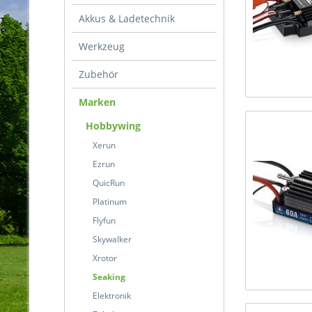
Akkus & Ladetechnik
Werkzeug
Zubehör
Marken
Hobbywing
Xerun
Ezrun
QuicRun
Platinum
Flyfun
Skywalker
Xrotor
Seaking
Elektronik