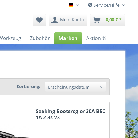
Service/Hilfe
Deutsch
Mein Konto
0,00 € *
Werkzeug
Zubehör
Marken
Aktion %
Sortierung:
Seaking Bootsregler 30A BEC
1A 2-3s V3