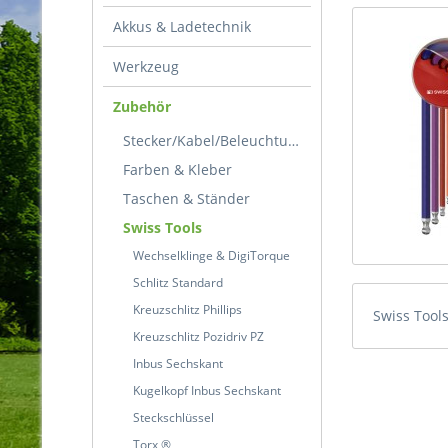
Akkus & Ladetechnik
Werkzeug
Zubehör
Stecker/Kabel/Beleuchtung
Farben & Kleber
Taschen & Ständer
Swiss Tools
Wechselklinge & DigiTorque
Schlitz Standard
Kreuzschlitz Phillips
Swiss Tool
Kreuzschlitz Pozidriv PZ
Inbus Sechskant
Kugelkopf Inbus Sechskant
Steckschlüssel
Torx ®