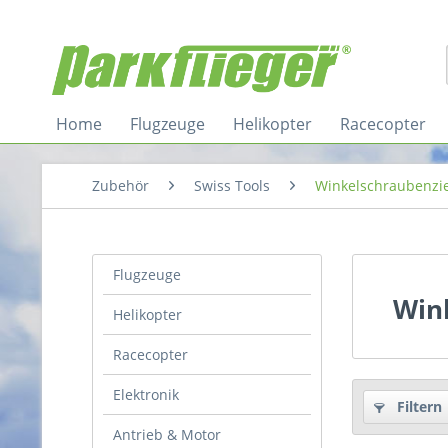
Home
Flugzeuge
Helikopter
Racecopter
Zubehör
Swiss Tools
Winkelschraubenzi
Flugzeuge
Win
Helikopter
Racecopter
Elektronik
Filtern
Antrieb & Motor