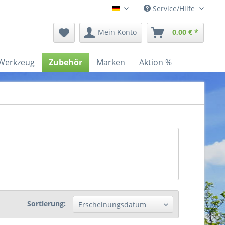
Service/Hilfe
Deutsch
Mein Konto
0,00 € *
Werkzeug
Zubehör
Marken
Aktion %
Sortierung: