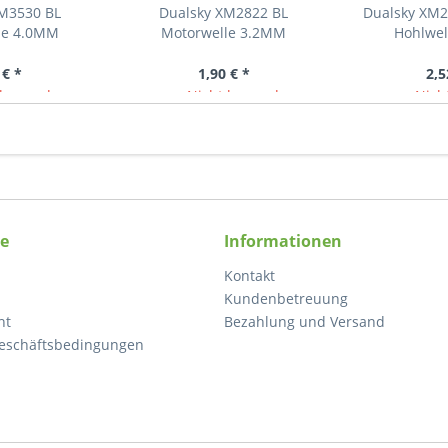
XM3530 BL
Dualsky XM2822 BL
Dualsky XM2
le 4.0MM
Motorwelle 3.2MM
Hohlwel
 € *
1,90 € *
2,5
lagernd
Nicht lagernd
Nicht
ce
Informationen
Kontakt
Kundenbetreuung
ht
Bezahlung und Versand
eschäftsbedingungen