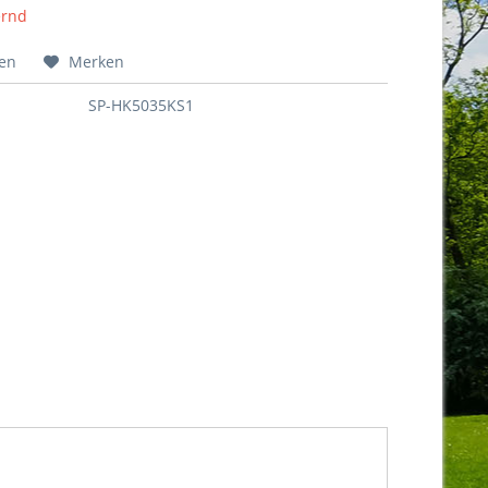
ernd
hen
Merken
SP-HK5035KS1