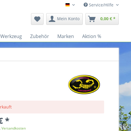
Service/Hilfe
Deutsch
Mein Konto
0,00 € *
Werkzeug
Zubehör
Marken
Aktion %
rkauft
€ *
l. Versandkosten