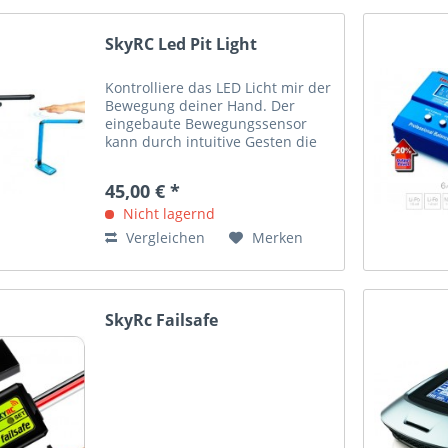
SkyRC Led Pit Light
Kontrolliere das LED Licht mir der
Bewegung deiner Hand. Der
eingebaute Bewegungssensor
kann durch intuitive Gesten die
Helligkeit der LED's einstellen
und zudem die Lampe Ein- oder
45,00 € *
Ausschalten
Nicht lagernd
Vergleichen
Merken
SkyRc Failsafe