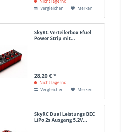
Aussehen und das wichtigste...
Nicht lagernd
Vergleichen
Merken
SkyRC Verteilerbox Efuel
Power Strip mit...
28,20 € *
Nicht lagernd
Vergleichen
Merken
SkyRC Dual Leistungs BEC
LiPo 2s Ausgang 5.2V...