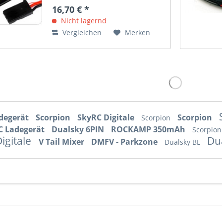
16,70 € *
Nicht lagernd
Vergleichen
Merken
degerät
Scorpion
SkyRC Digitale
Scorpion
Scorpion
C Ladegerät
Dualsky 6PIN
ROCKAMP 350mAh
Scorpio
igitale
Du
V Tail Mixer
DMFV - Parkzone
Dualsky BL