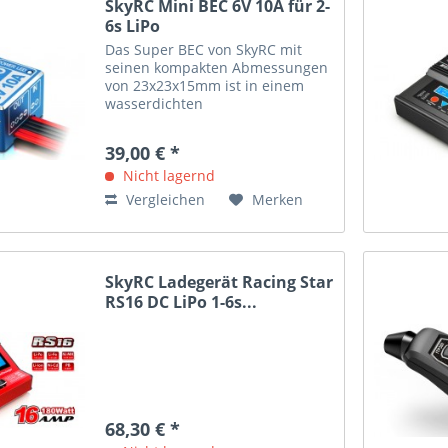
SkyRC Mini BEC 6V 10A für 2-
6s LiPo
Das Super BEC von SkyRC mit
seinen kompakten Abmessungen
von 23x23x15mm ist in einem
wasserdichten
Aluminiumgehäuse
untergebracht. Mit dem großen
39,00 € *
Eingangsspannungsbereich von
6-25 Volt bzw 2-6 Zellen LiPo und
Nicht lagernd
einem hohen Ausgangsstrom...
Vergleichen
Merken
SkyRC Ladegerät Racing Star
RS16 DC LiPo 1-6s...
68,30 € *