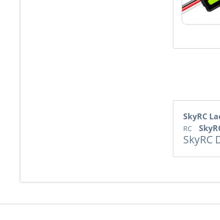
SkyRC La
SkyR
RC
SkyRC D