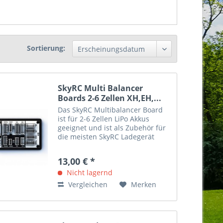
Sortierung:
SkyRC Multi Balancer
Boards 2-6 Zellen XH,EH,...
Das SkyRC Multibalancer Board
ist für 2-6 Zellen LiPo Akkus
geeignet und ist als Zubehör für
die meisten SkyRC Ladegerät
verwendbar. Damit kann mit nur
einem Board sämtliche am Markt
13,00 € *
verfügbaren Balancer
Stecksysteme verwendet
Nicht lagernd
werden....
Vergleichen
Merken