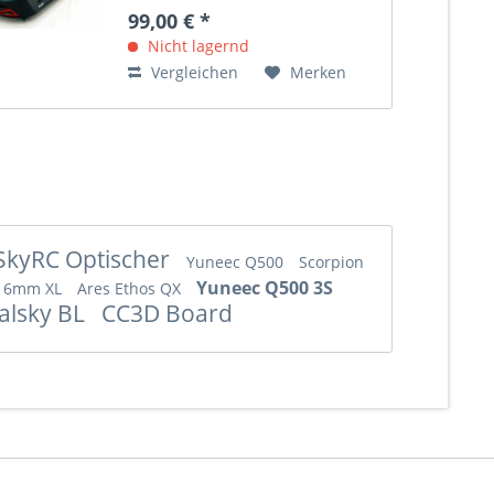
intuitive Bedienung. Er besitzt ein
99,00 € *
einstellbaren Ständer um das
Gerät bis zu einem...
Nicht lagernd
Vergleichen
Merken
SkyRC Optischer
Yuneec Q500
Scorpion
Yuneec Q500 3S
n 6mm XL
Ares Ethos QX
alsky BL
CC3D Board