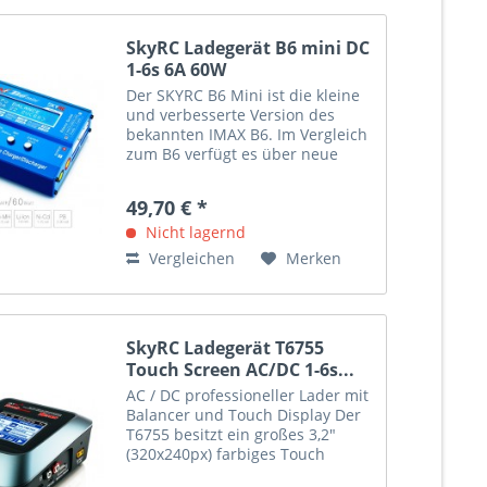
SkyRC Ladegerät B6 mini DC
1-6s 6A 60W
Der SKYRC B6 Mini ist die kleine
und verbesserte Version des
bekannten IMAX B6. Im Vergleich
zum B6 verfügt es über neue
Features und Funktionen und
dies bei einer extrem kompakten
49,70 € *
Größe.
Nicht lagernd
Vergleichen
Merken
SkyRC Ladegerät T6755
Touch Screen AC/DC 1-6s...
AC / DC professioneller Lader mit
Balancer und Touch Display Der
T6755 besitzt ein großes 3,2"
(320x240px) farbiges Touch
Display für eine einfache und