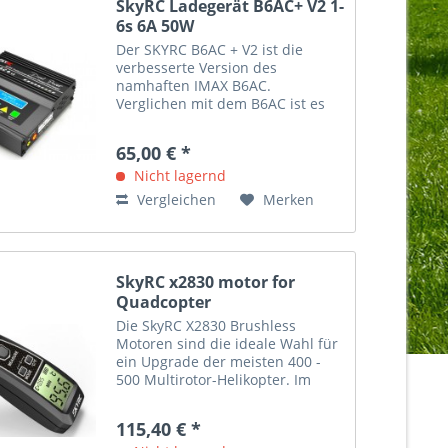
SkyRC Ladegerät B6AC+ V2 1-
6s 6A 50W
Der SKYRC B6AC + V2 ist die
verbesserte Version des
namhaften IMAX B6AC.
Verglichen mit dem B6AC ist es
genauer und stabiler und hat
zudem neue Features
65,00 € *
bekommen.
Nicht lagernd
Vergleichen
Merken
SkyRC x2830 motor for
Quadcopter
Die SkyRC X2830 Brushless
Motoren sind die ideale Wahl für
ein Upgrade der meisten 400 -
500 Multirotor-Helikopter. Im
Vergleich zu den original
Versionen, optimiert SkyRC das
115,40 € *
Material, die Konstruktion, das