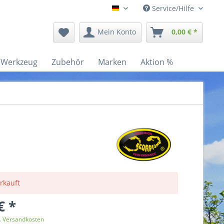
Service/Hilfe
Deutsch
Mein Konto
0,00 € *
Werkzeug
Zubehör
Marken
Aktion %
rkauft
€ *
l. Versandkosten