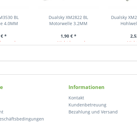
XM3530 BL
Dualsky XM2822 BL
Dualsky XM2
le 4.0MM
Motorwelle 3.2MM
Hohlwel
 € *
1,90 € *
2,5
lagernd
Nicht lagernd
Nicht
ce
Informationen
Kontakt
Kundenbetreuung
ht
Bezahlung und Versand
eschäftsbedingungen