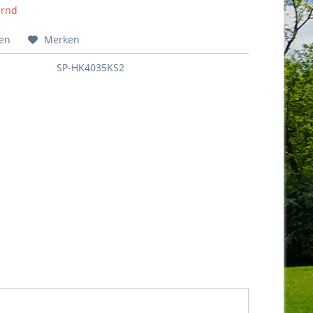
ernd
hen
Merken
SP-HK4035KS2