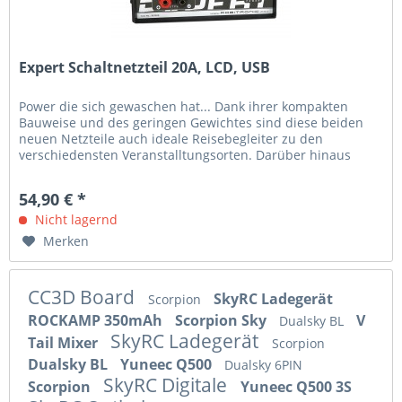
Expert Schaltnetzteil 20A, LCD, USB
Power die sich gewaschen hat... Dank ihrer kompakten
Bauweise und des geringen Gewichtes sind diese beiden
neuen Netzteile auch ideale Reisebegleiter zu den
verschiedensten Veranstalltungsorten. Darüber hinaus
liefern sie ab wozu sie...
54,90 € *
Nicht lagernd
Merken
CC3D Board
SkyRC Ladegerät
Scorpion
ROCKAMP 350mAh
Scorpion Sky
V
Dualsky BL
SkyRC Ladegerät
Tail Mixer
Scorpion
Dualsky BL
Yuneec Q500
Dualsky 6PIN
SkyRC Digitale
Scorpion
Yuneec Q500 3S