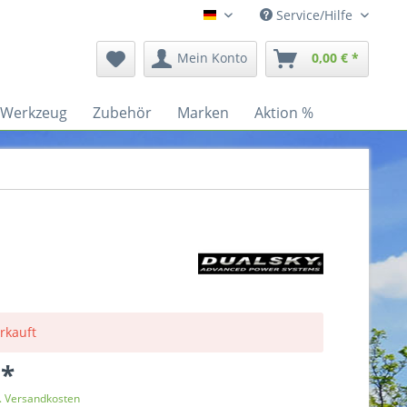
Service/Hilfe
Deutsch
Mein Konto
0,00 € *
Werkzeug
Zubehör
Marken
Aktion %
rkauft
 *
l. Versandkosten