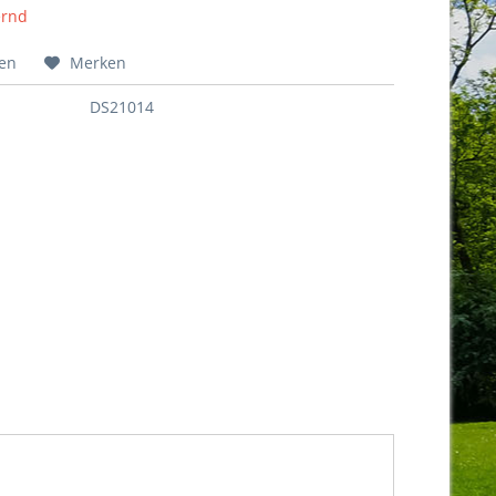
ernd
hen
Merken
DS21014