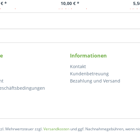
 € *
10,00 € *
5,5
lagernd
Nicht lagernd
Nicht
ce
Informationen
Kontakt
Kundenbetreuung
ht
Bezahlung und Versand
eschäftsbedingungen
etzl. Mehrwertsteuer zzgl.
Versandkosten
und ggf. Nachnahmegebühren, wenn nic