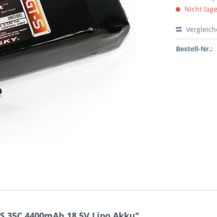
Nicht lag
Vergleic
Bestell-Nr.:
S 35C 4400mAh 18,5V Lipo Akku"