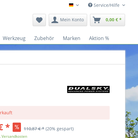
Service/Hilfe
Deutsch
Mein Konto
0,00 € *
Werkzeug
Zubehör
Marken
Aktion %
rkauft
€ *
110,87 € *
(20% gespart)
l. Versandkosten