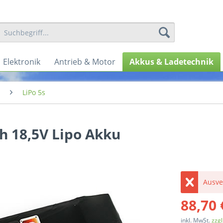
Elektronik
Antrieb & Motor
Akkus & Ladetechnik
LiPo 5s
h 18,5V Lipo Akku
Ausve
88,70 
inkl. MwSt.
zzg