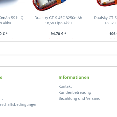
0mAh 5S hi.Q
Dualsky GT-S 45C 3250mAh
Dualsky GT-
o Akku
18,5V Lipo Akku
18,5V 
0 € *
94,70 € *
106,
lagernd
Nicht lagernd
Nicht
ce
Informationen
Kontakt
Kundenbetreuung
ht
Bezahlung und Versand
eschäftsbedingungen