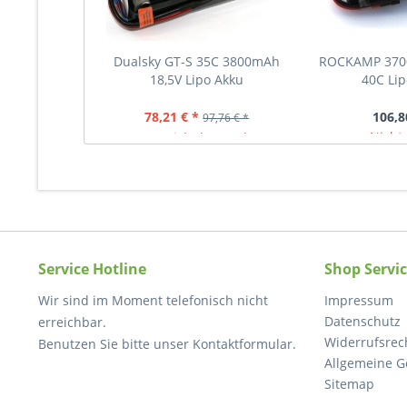
Dualsky GT-S 35C 3800mAh
ROCKAMP 370
18,5V Lipo Akku
40C Lip
78,21 € *
106,8
97,76 € *
Nicht 
Nicht lagernd
Service Hotline
Shop Servi
Wir sind im Moment telefonisch nicht
Impressum
Datenschutz
erreichbar.
Widerrufsrec
Benutzen Sie bitte unser Kontaktformular.
Allgemeine G
Sitemap