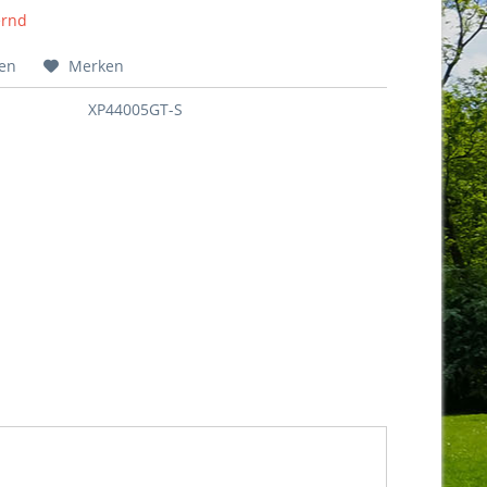
ernd
hen
Merken
XP44005GT-S